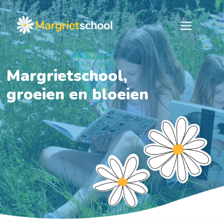
Ga
naar
Men
de
inhoud
Margrietschool,
groeien en bloeien