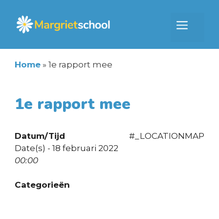
Ga
naar
Men
de
inhoud
Home
»
1e rapport mee
1e rapport mee
Datum/Tijd
#_LOCATIONMAP
Date(s) - 18 februari 2022
00:00
Categorieën