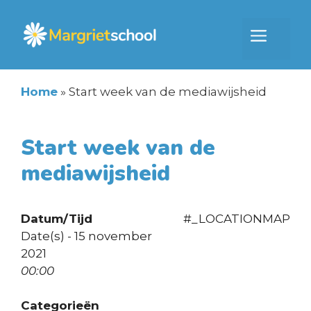
Ga
naar
Men
de
inhoud
Home
»
Start week van de mediawijsheid
Start week van de
mediawijsheid
Datum/Tijd
#_LOCATIONMAP
Date(s) - 15 november
2021
00:00
Categorieën